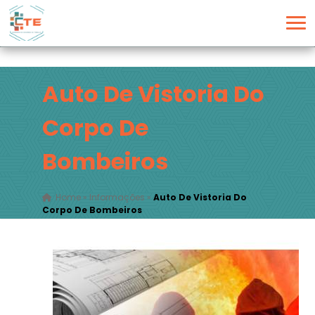
Auto De Vistoria Do
Corpo De
Bombeiros
Home
»
Informações
»
Auto De Vistoria Do
Corpo De Bombeiros