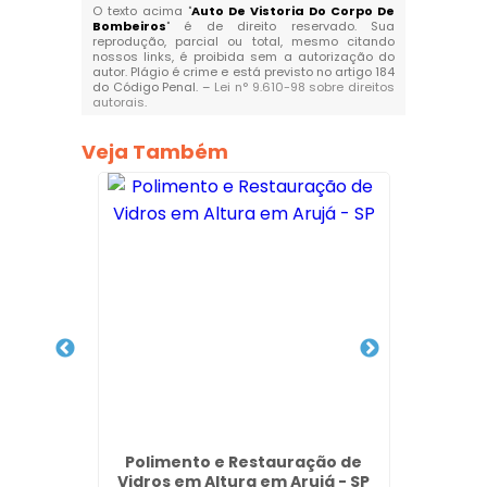
O texto acima "
Auto De Vistoria Do Corpo De
Bombeiros
" é de direito reservado. Sua
reprodução, parcial ou total, mesmo citando
nossos links, é proibida sem a autorização do
autor. Plágio é crime e está previsto no artigo 184
do Código Penal. –
Lei n° 9.610-98 sobre direitos
autorais
.
Veja Também
achada
Polimento e Restauração de
Lim
Cidade
Vidros em Altura em Arujá - SP
Fach