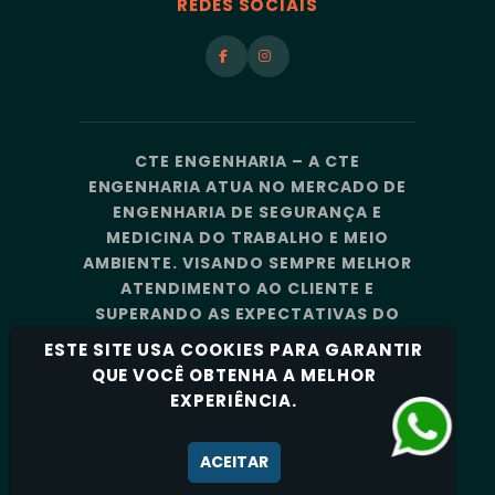
REDES SOCIAIS
CTE ENGENHARIA – A CTE
ENGENHARIA ATUA NO MERCADO DE
ENGENHARIA DE SEGURANÇA E
MEDICINA DO TRABALHO E MEIO
AMBIENTE. VISANDO SEMPRE MELHOR
ATENDIMENTO AO CLIENTE E
SUPERANDO AS EXPECTATIVAS DO
MERCADO, A CTE ENGENHARIA
ESTE SITE USA COOKIES PARA GARANTIR
CONTA COM UMA EQUIPE DE
QUE VOCÊ OBTENHA A MELHOR
PROFISSIONAIS ALTAMENTE
EXPERIÊNCIA.
CAPACITADOS E ESPECIALIZADOS.
Política de Privacidade
ACEITAR