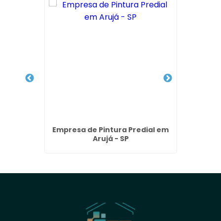
Prédios
Empresa de Pintura Predial em
Emp
- SP
Arujá - SP
Limpe