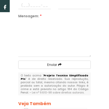
Mensagem:
*
Enviar
O texto acima "
Projeto Tecnico Simplificado
Pts
" é de direito reservado. Sua reprodução,
parcial ou total, mesmo citando nossos links, é
proibida sem a autorização do autor. Plágio é
crime e está previsto no artigo 184 do Código
Penal. –
Lei n° 9.610-98 sobre direitos autorais
.
Veja Também