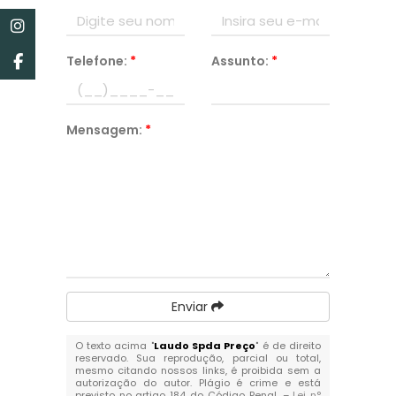
Telefone:
*
Assunto:
*
Mensagem:
*
Enviar
O texto acima "
Laudo Spda Preço
" é de direito
reservado. Sua reprodução, parcial ou total,
mesmo citando nossos links, é proibida sem a
autorização do autor. Plágio é crime e está
previsto no artigo 184 do Código Penal. –
Lei n°