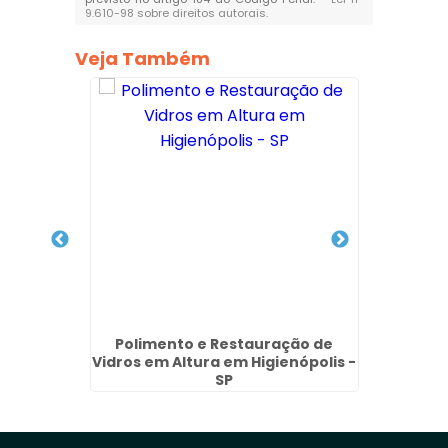
9.610-98 sobre direitos autorais
.
Veja Também
a em
Polimento e Restauração de
Emp
ardim
Vidros em Altura em Higienópolis -
SP