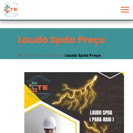
Laudo Spda Preço
Home
»
Informações
»
Laudo Spda Preço