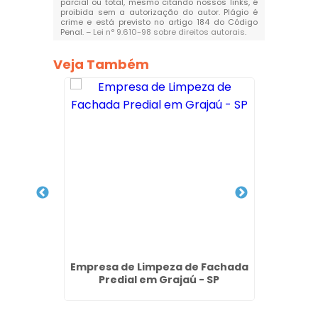
parcial ou total, mesmo citando nossos links, é
proibida sem a autorização do autor. Plágio é
crime e está previsto no artigo 184 do Código
Penal. –
Lei n° 9.610-98 sobre direitos autorais
.
Veja Também
achada
Empresa de Limpeza de Fachada
Empre
 SP
Predial em Grajaú - SP
Fac