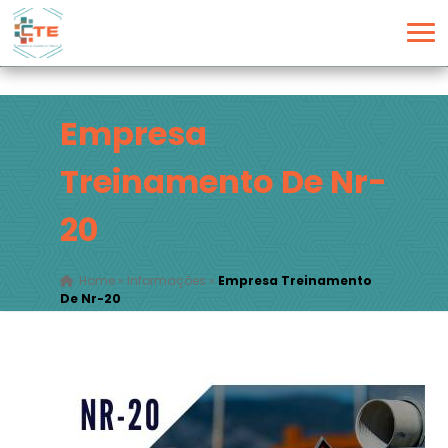
Empresa
Treinamento De Nr-
20
Home
»
Informações
»
Empresa Treinamento
De Nr-20