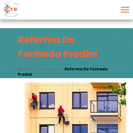
Reforma De
Fachada Predial
Home
»
Informações
»
Reforma De Fachada
Predial