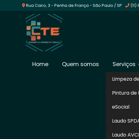
Rua Cairo, 3 - Penha de França - São Paulo / SP
(11)
Laudo Tecnico Ltcat
Home
Quem somos
Serviços
Limpeza d
Home
»
Informações
»
Laudo Tecnico Ltcat
Pintura de
Exigido por lei, o Laudo Técnico das Co
eSocial
elaborado por um profissional capacitado e
tecnico LTCAT deverá ser assinado por um 
Laudo SPD
trabalho, por isso, ao solicitar a elabora
Laudo AVC
conta com engenheiros de segurança do 