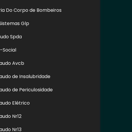
oria Do Corpo de Bombeiros
Sistemas Glp
audo Spda
-Social
Laudo Avcb
audo de Insalubridade
audo de Periculosidade
em a autorização do autor. Plágio é crime e está previsto no
audo Elétrico
audo Nr12
audo Nr13