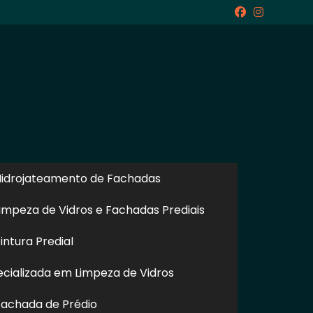
icite um Orçamento
Chame no WhatsApp
idrojateamento de Fachadas
Informações
impeza de Vidros e Fachadas Prediais
ntura Predial
cializada em Limpeza de Vidros
achada de Prédio