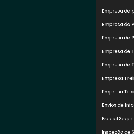
Empresa de p
Empresa de Pe
Empresa de Pe
Empresa de T
Empresa de T
Fachadas de
Limpeza de Fachada
Empr
Empresa Trei
enópolis - SP
Predial em Ermelino
Hidrojat
Matarazzo - SP
Fachad
Empresa Tre
Envios de Inf
Esocial Segu
CONTATO
Inspeção de 
(11) 97517-6626