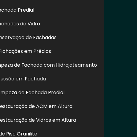
achada Predial
achadas de Vidro
nservação de Fachadas
ichações em Prédios
impeza de Fachada com Hidrojateamento
laram expostos a esse tipo de risco. Tendo
cussão em Fachada
o com esmero, podendo ser utilizado em casos
impeza de Fachada Predial
Restauração de ACM em Altura
Restauração de Vidros em Altura
e Piso Granilite