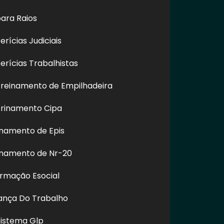
ara Raios
rícias Judiciais
rícias Trabalhistas
reinamento de Empilhadeira
rinamento Cipa
esa de
Serviço de Limpeza de
Lavagem 
namento de Epis
eamento de
Fachada com
Prédio em 
as em SP
Hidrojateamento em
Engenheiro Goulart - SP
inamento de Nr-20
ormação Esocial
rança Do Trabalho
REDES SOCIAIS
Sistema Glp