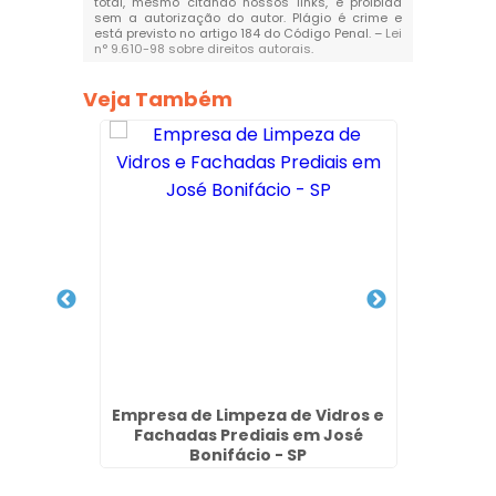
total, mesmo citando nossos links, é proibida
sem a autorização do autor. Plágio é crime e
está previsto no artigo 184 do Código Penal. –
Lei
n° 9.610-98 sobre direitos autorais
.
Veja Também
ial no
Empresa de Limpeza de Vidros e
Empre
Fachadas Prediais em José
Fach
Bonifácio - SP