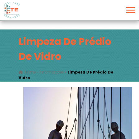
Limpeza De Prédio
De Vidro
Home
»
Informações
»
Limpeza De Prédio De
Vidro