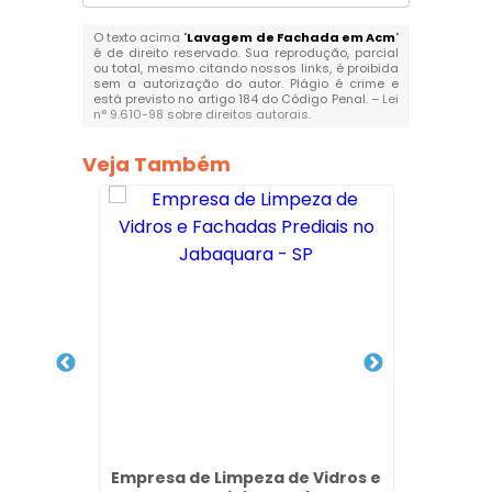
O texto acima "
Lavagem de Fachada em Acm
"
é de direito reservado. Sua reprodução, parcial
ou total, mesmo citando nossos links, é proibida
sem a autorização do autor. Plágio é crime e
está previsto no artigo 184 do Código Penal. –
Lei
n° 9.610-98 sobre direitos autorais
.
Veja Também
dros e
Empresa de Limpeza de Vidros e
Teste