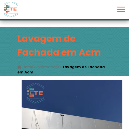
Lavagem de
Fachada em Acm
Home
»
Informações
»
Lavagem de Fachada
em Acm