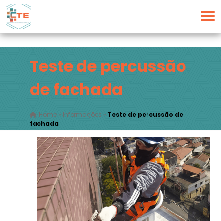
Teste de percussão
de fachada
Home
»
Informações
»
Teste de percussão de
fachada