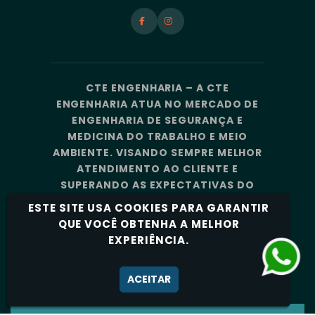
CTE ENGENHARIA – A CTE
ENGENHARIA ATUA NO MERCADO DE
ENGENHARIA DE SEGURANÇA E
MEDICINA DO TRABALHO E MEIO
AMBIENTE. VISANDO SEMPRE MELHOR
ATENDIMENTO AO CLIENTE E
SUPERANDO AS EXPECTATIVAS DO
MERCADO, A CTE ENGENHARIA
ESTE SITE USA COOKIES PARA GARANTIR
CONTA COM UMA EQUIPE DE
QUE VOCÊ OBTENHA A MELHOR
PROFISSIONAIS ALTAMENTE
EXPERIÊNCIA.
CAPACITADOS E ESPECIALIZADOS.
Política de Privacidade
ACEITAR