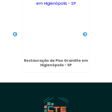
ão de
Restauração de Piso Granilite em
Limpe
- SP
Higienópolis - SP