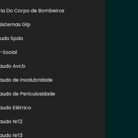
oria Do Corpo de Bombeiros
Sistemas Glp
audo Spda
-Social
Laudo Avcb
audo de Insalubridade
audo de Periculosidade
audo Elétrico
em a autorização do autor. Plágio é crime e está previsto no
audo Nr12
audo Nr13