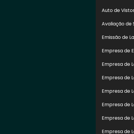
Assunto:
*
Auto de Vist
Avaliação de 
Emissão de L
Empresa de E
Empresa de 
Empresa de L
Empresa de L
Enviar
Empresa de L
o. Sua reprodução, parcial ou total, mesmo citando nossos links, é proibida s
autorais
.
Empresa de L
Empresa de L