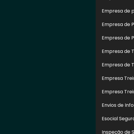
Empresa de p
Empresa de Pe
Empresa de Pe
Empresa de T
Empresa de T
Empresa Trei
Restauração
Limpeza de Fachada
Limpeza 
m Altura no
Predial na Zona Leste - SP
Predial em 
Empresa Tre
atemi - SP
Envios de Inf
Esocial Segu
CONTATO
Inspeção de 