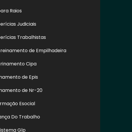
ara Raios
rícias Judiciais
rícias Trabalhistas
reinamento de Empilhadeira
rinamento Cipa
namento de Epis
de Fachada
Lavagem de Fachada de
Empresa 
Santo Amaro -
Prédio em Suzano - SP
Vidros
inamento de Nr-20
SP
Prediais
ormação Esocial
rança Do Trabalho
REDES SOCIAIS
Sistema Glp