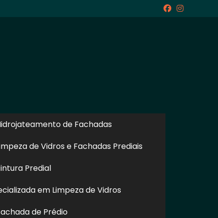
icite um Orçamento
Chame no WhatsApp
idrojateamento de Fachadas
Informações
impeza de Vidros e Fachadas Prediais
ntura Predial
cializada em Limpeza de Vidros
achada de Prédio