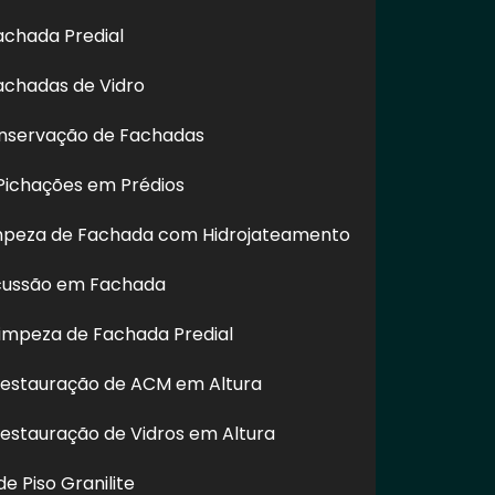
achada Predial
achadas de Vidro
nservação de Fachadas
ichações em Prédios
impeza de Fachada com Hidrojateamento
amentos fará a diferença entre estar seguro,
cussão em Fachada
 Engenharia leva sua função muito à sério, e
 do curso, conscientes dos riscos, e seguros
impeza de Fachada Predial
Restauração de ACM em Altura
Restauração de Vidros em Altura
e Piso Granilite