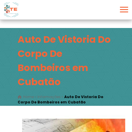
Auto De Vistoria Do
Corpo De
Bombeiros em
Cubatão
Home
»
Informações
»
Auto De Vistoria Do
Corpo De Bombeiros em Cubatão