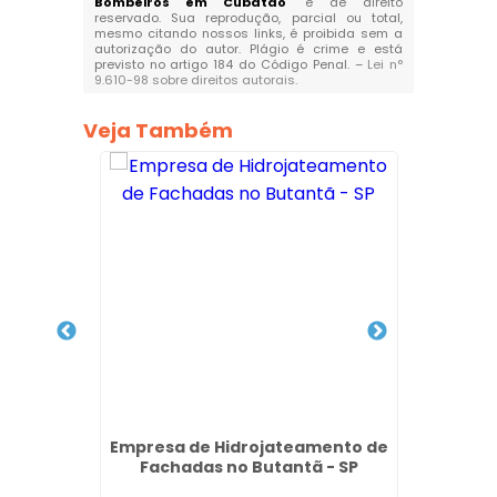
Bombeiros em Cubatão
" é de direito
reservado. Sua reprodução, parcial ou total,
mesmo citando nossos links, é proibida sem a
autorização do autor. Plágio é crime e está
previsto no artigo 184 do Código Penal. –
Lei n°
9.610-98 sobre direitos autorais
.
Veja Também
nto de
Empresa de Hidrojateamento de
Emp
ça - SP
Fachadas no Butantã - SP
Lim