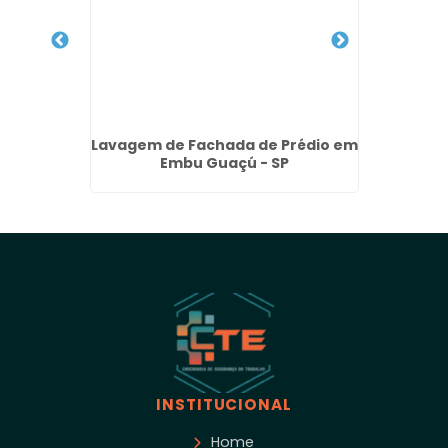
lite em
Lavagem de Fachada de Prédio em
Empre
 SP
Embu Guaçú - SP
Pre
INSTITUCIONAL
Home