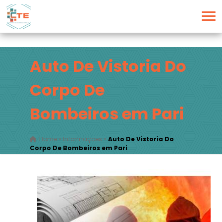
Auto De Vistoria Do
Corpo De
Bombeiros em Pari
Home
»
Informações
»
Auto De Vistoria Do
Corpo De Bombeiros em Pari