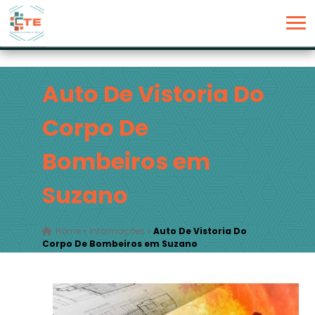
Auto De Vistoria Do
Corpo De
Bombeiros em
Suzano
Home
»
Informações
»
Auto De Vistoria Do
Corpo De Bombeiros em Suzano