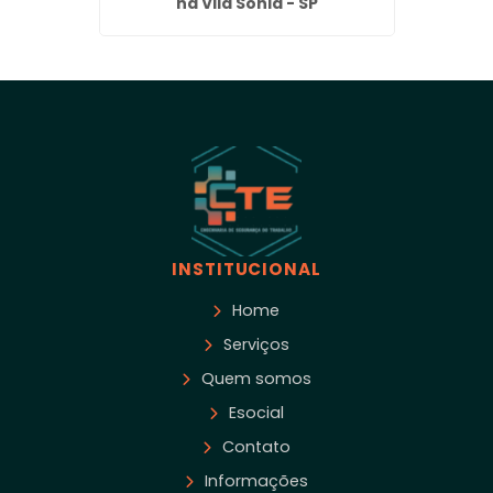
P
na Vila Sonia - SP
Fach
INSTITUCIONAL
Home
Serviços
Quem somos
Esocial
Contato
Informações