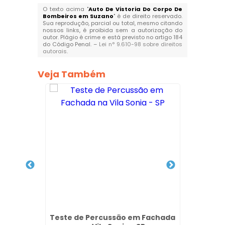
O texto acima "
Auto De Vistoria Do Corpo De
Bombeiros em Suzano
" é de direito reservado.
Sua reprodução, parcial ou total, mesmo citando
nossos links, é proibida sem a autorização do
autor. Plágio é crime e está previsto no artigo 184
do Código Penal. –
Lei n° 9.610-98 sobre direitos
autorais
.
Veja Também
ial em
Teste de Percussão em Fachada
Empre