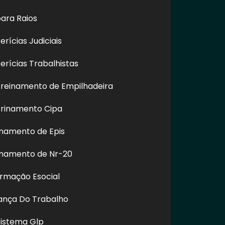
ara Raios
rícias Judiciais
rícias Trabalhistas
reinamento de Empilhadeira
e Fachada de
Polimento e Restauração
Empresa 
Embu Guaçú -
de ACM em Altura na
Fachad
rinamento Cipa
SP
Cidade Dutra - SP
Inter
namento de Epis
inamento de Nr-20
REDES SOCIAIS
ormação Esocial
rança Do Trabalho
Sistema Glp
m.br