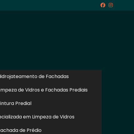
icite um Orçamento
Chame no WhatsApp
idrojateamento de Fachadas
impeza de Vidros e Fachadas Prediais
ntura Predial
Informações
cializada em Limpeza de Vidros
achada de Prédio