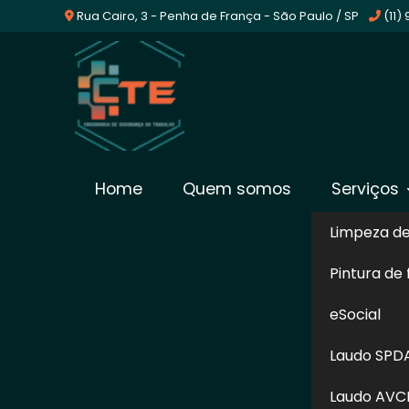
Rua Cairo, 3 - Penha de França - São Paulo / SP
(11)
Avaliação De Sistema
Home
Quem somos
Serviços
Barueri
Limpeza d
Pintura de
Home
»
Informações
»
Avaliação De Sistemas Glp em
eSocial
No momento de verificar as tubulações de
Laudo SPD
ajudará a fazer a sua Avaliação De Sistem
garantirá a segurança contra vazamentos o
Laudo AVC