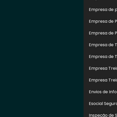
Empresa de p
Empresa de Pe
Empresa de Pe
Empresa de T
onservação
Teste de Percussão em
Lavagem d
s em Itaim
Fachada em Imirim - SP
Prédio em 
Empresa de T
- SP
Empresa Trei
Empresa Tre
CONTATO
Envios de Inf
(11) 97517-6626
Esocial Segu
(11) 97517-6626
Inspeção de 
contato@ctesegurancadotrabalho.co