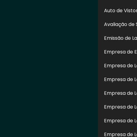
Auto de Vist
Avaliação de 
Emissão de L
Empresa de E
Enviar
Empresa de 
Empresa de L
é de direito reservado. Sua reprodução, parcial ou total, mesmo citando nossos 
-98 sobre direitos autorais
.
Empresa de L
Empresa de L
Empresa de L
Empresa de L