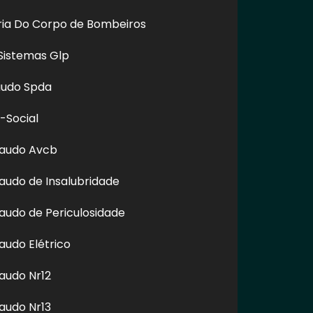
oria Do Corpo de Bombeiros
Sistemas Glp
audo Spda
-Social
Laudo Avcb
audo de Insalubridade
links, é proibida sem a autorização do autor. Plágio é crime
audo de Periculosidade
audo Elétrico
audo Nr12
audo Nr13