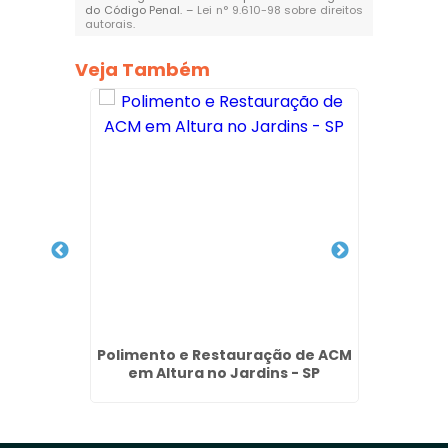
do Código Penal. –
Lei n° 9.610-98 sobre direitos
autorais
.
Veja Também
Prédios
Polimento e Restauração de ACM
Lavage
em Altura no Jardins - SP