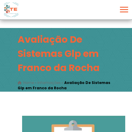
Avaliação De
Sistemas Glp em
Franco da Rocha
Home
»
Informações
»
Avaliação De Sistemas
Glp em Franco da Rocha