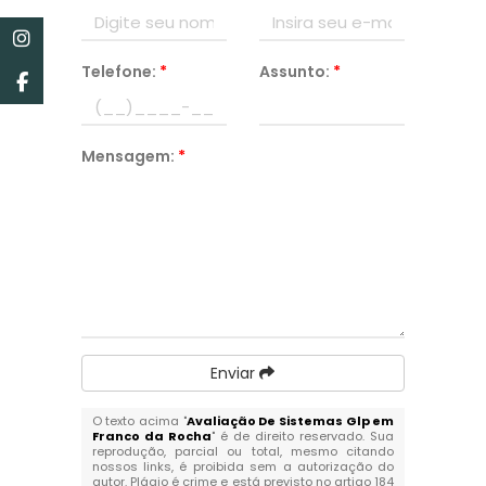
Telefone:
*
Assunto:
*
Mensagem:
*
Enviar
O texto acima "
Avaliação De Sistemas Glp em
Franco da Rocha
" é de direito reservado. Sua
reprodução, parcial ou total, mesmo citando
nossos links, é proibida sem a autorização do
autor. Plágio é crime e está previsto no artigo 184