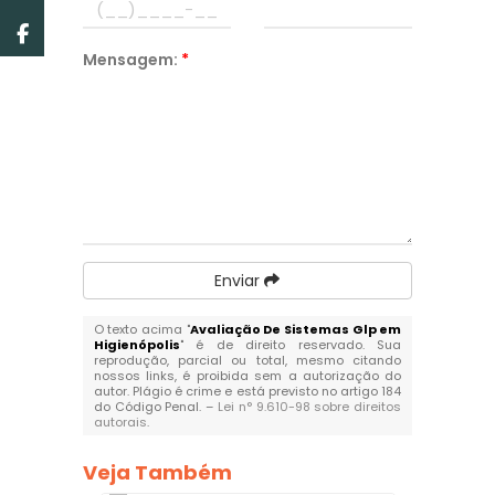
Mensagem:
*
Enviar
O texto acima "
Avaliação De Sistemas Glp em
Higienópolis
" é de direito reservado. Sua
reprodução, parcial ou total, mesmo citando
nossos links, é proibida sem a autorização do
autor. Plágio é crime e está previsto no artigo 184
do Código Penal. –
Lei n° 9.610-98 sobre direitos
autorais
.
Veja Também