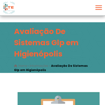
Avaliação De
Sistemas Glp em
Higienópolis
Home
»
Informações
»
Avaliação De Sistemas
Glp em Higienópolis