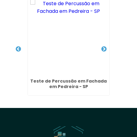
ão de
Teste de Percussão em Fachada
Servi
im São
em Pedreira - SP
com H