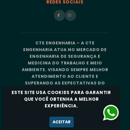
REDES SOCIAIS
CTE ENGENHARIA – A CTE
ENGENHARIA ATUA NO MERCADO DE
ENGENHARIA DE SEGURANÇA E
MEDICINA DO TRABALHO E MEIO
AMBIENTE. VISANDO SEMPRE MELHOR
ATENDIMENTO AO CLIENTE E
SUPERANDO AS EXPECTATIVAS DO
MERCADO, A CTE ENGENHARIA
ESTE SITE USA COOKIES PARA GARANTIR
CONTA COM UMA EQUIPE DE
QUE VOCÊ OBTENHA A MELHOR
PROFISSIONAIS ALTAMENTE
EXPERIÊNCIA.
CAPACITADOS E ESPECIALIZADOS.
Política de Privacidade
ACEITAR