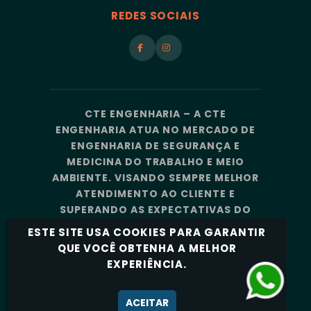
REDES SOCIAIS
CTE ENGENHARIA – A CTE
ENGENHARIA ATUA NO MERCADO DE
ENGENHARIA DE SEGURANÇA E
MEDICINA DO TRABALHO E MEIO
AMBIENTE. VISANDO SEMPRE MELHOR
ATENDIMENTO AO CLIENTE E
SUPERANDO AS EXPECTATIVAS DO
MERCADO, A CTE ENGENHARIA
ESTE SITE USA COOKIES PARA GARANTIR
CONTA COM UMA EQUIPE DE
QUE VOCÊ OBTENHA A MELHOR
PROFISSIONAIS ALTAMENTE
EXPERIÊNCIA.
CAPACITADOS E ESPECIALIZADOS.
Política de Privacidade
ACEITAR