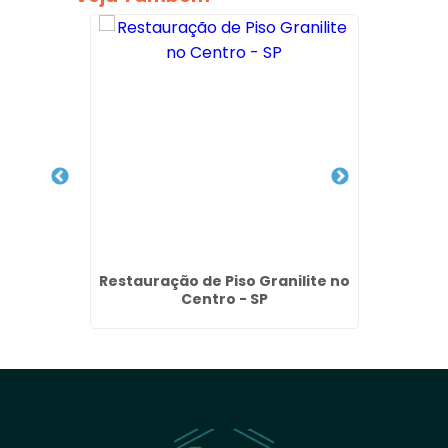
Prédios
Restauração de Piso Granilite no
Lim
Centro - SP
Fac