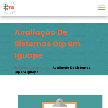
Avaliação De
Sistemas Glp em
Iguape
Home
»
Informações
»
Avaliação De Sistemas
Glp em Iguape