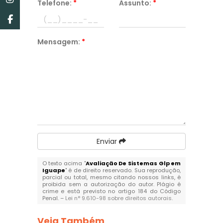
Telefone:
*
Assunto:
*
Mensagem:
*
Enviar
O texto acima "
Avaliação De Sistemas Glp em
Iguape
" é de direito reservado. Sua reprodução,
parcial ou total, mesmo citando nossos links, é
proibida sem a autorização do autor. Plágio é
crime e está previsto no artigo 184 do Código
Penal. –
Lei n° 9.610-98 sobre direitos autorais
.
Veja Também