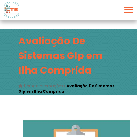
Avaliação De
Sistemas Glp em
Ilha Comprida
Home
»
Informações
»
Avaliação De Sistemas
Glp em Ilha Comprida