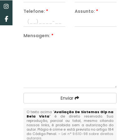
Telefone:
*
Assunto:
*
Mensagem:
*
Enviar
O texto acima "
Avaliação De Sistemas Glp na
Bela Vista
" é de direito reservado. Sua
reprodução, parcial ou total, mesmo citando
nossos links, é proibida sem a autorização do
autor. Plágio é crime e está previsto no artigo 184
do Código Penal. –
Lei n° 9.610-98 sobre direitos
autorais
.