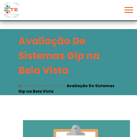
Avaliação De
Sistemas Glp na
Bela Vista
Home
»
Informações
»
Avaliação De Sistemas
Glp na Bela Vista