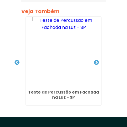
Veja Também
lite em
Teste de Percussão em Fachada
Empre
na Luz - SP
Facha