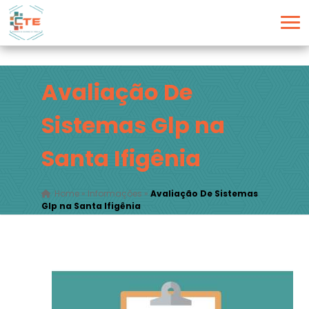
Avaliação De
Sistemas Glp na
Santa Ifigênia
Home
»
Informações
»
Avaliação De Sistemas
Glp na Santa Ifigênia