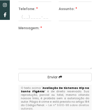
Telefone:
*
Assunto:
*
Mensagem:
*
Enviar
O texto acima "
Avaliação De Sistemas Glp na
Santa Ifigênia
" é de direito reservado. Sua
reprodução, parcial ou total, mesmo citando
nossos links, é proibida sem a autorização do
autor. Plágio é crime e está previsto no artigo 184
do Código Penal. –
Lei n° 9.610-98 sobre direitos
autorais
.