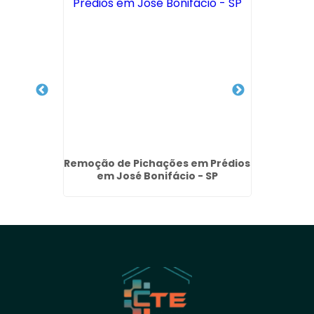
 na Vila
Remoção de Pichações em Prédios
Empresa
em José Bonifácio - SP