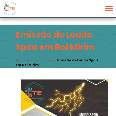
Emissão de Laudo
Spda em Boi Mirim
Home
»
Informações
»
Emissão de Laudo Spda
em Boi Mirim