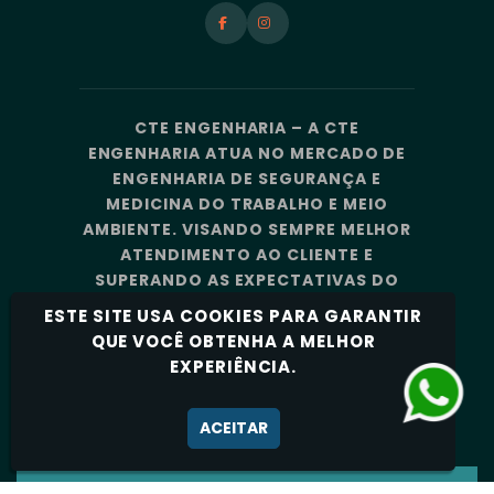
CTE ENGENHARIA – A CTE
ENGENHARIA ATUA NO MERCADO DE
ENGENHARIA DE SEGURANÇA E
MEDICINA DO TRABALHO E MEIO
AMBIENTE. VISANDO SEMPRE MELHOR
ATENDIMENTO AO CLIENTE E
SUPERANDO AS EXPECTATIVAS DO
MERCADO, A CTE ENGENHARIA
ESTE SITE USA COOKIES PARA GARANTIR
CONTA COM UMA EQUIPE DE
QUE VOCÊ OBTENHA A MELHOR
PROFISSIONAIS ALTAMENTE
EXPERIÊNCIA.
CAPACITADOS E ESPECIALIZADOS.
Política de Privacidade
ACEITAR
CTE ENGENHARIA - TODOS OS DIREITOS