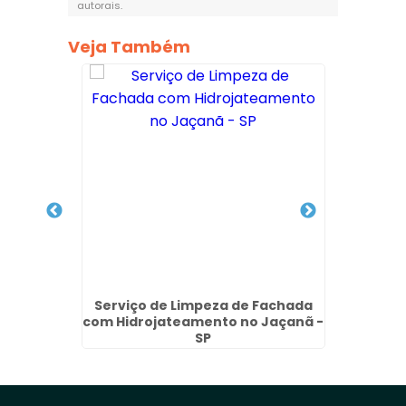
autorais
.
Veja Também
achada
Serviço de Limpeza de Fachada
Empre
 Ponte
com Hidrojateamento no Jaçanã -
Fachad
SP