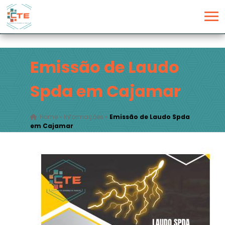
Emissão de Laudo
Spda em Cajamar
Home
»
Informações
»
Emissão de Laudo Spda
em Cajamar