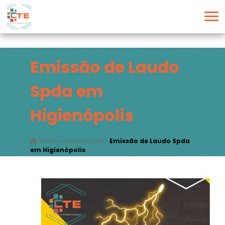
Emissão de Laudo
Spda em
Higienópolis
Home
»
Informações
»
Emissão de Laudo Spda
em Higienópolis