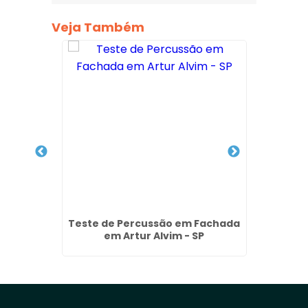
Veja Também
 na Vila
Teste de Percussão em Fachada
Empres
em Artur Alvim - SP