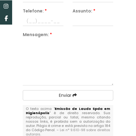
Telefone:
*
Assunto:
*
Mensagem:
*
Enviar
O texto acima "
Emissão de Laudo Spda em
Higienópolis
" é de direito reservado. Sua
reprodução, parcial ou total, mesmo citando
nossos links, é proibida sem a autorização do
autor. Plágio é crime e está previsto no artigo 184
do Código Penal. –
Lei n° 9.610-98 sobre direitos
autorais
.