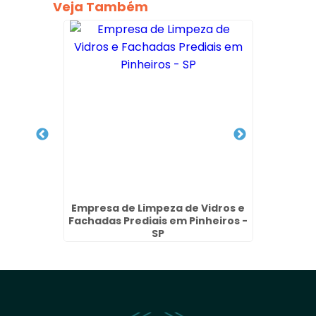
Veja Também
achada
Empresa de Limpeza de Vidros e
Empre
Fachadas Prediais em Pinheiros -
Fachad
SP