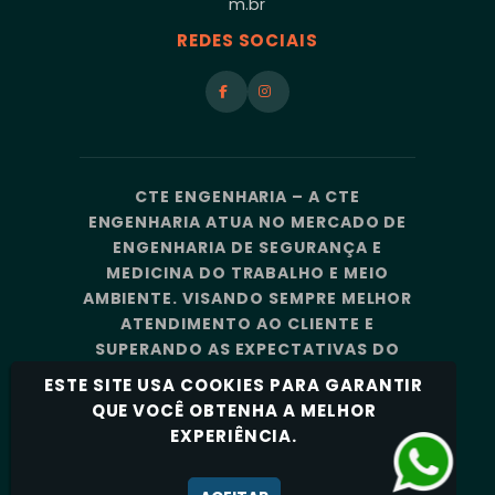
m.br
REDES SOCIAIS
CTE ENGENHARIA – A CTE
ENGENHARIA ATUA NO MERCADO DE
ENGENHARIA DE SEGURANÇA E
MEDICINA DO TRABALHO E MEIO
AMBIENTE. VISANDO SEMPRE MELHOR
ATENDIMENTO AO CLIENTE E
SUPERANDO AS EXPECTATIVAS DO
MERCADO, A CTE ENGENHARIA
ESTE SITE USA COOKIES PARA GARANTIR
CONTA COM UMA EQUIPE DE
QUE VOCÊ OBTENHA A MELHOR
PROFISSIONAIS ALTAMENTE
EXPERIÊNCIA.
CAPACITADOS E ESPECIALIZADOS.
Política de Privacidade