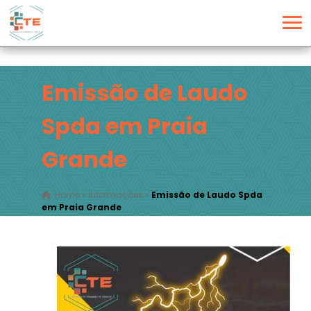
Emissão de Laudo
Spda em Praia
Grande
Home
»
Informações
»
Emissão de Laudo Spda
em Praia Grande