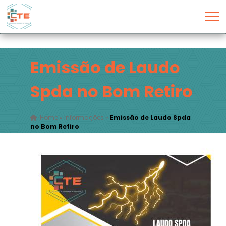
Emissão de Laudo
Spda no Bom Retiro
Home
»
Informações
»
Emissão de Laudo Spda
no Bom Retiro