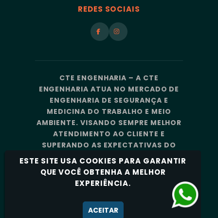
REDES SOCIAIS
CTE ENGENHARIA – A CTE
ENGENHARIA ATUA NO MERCADO DE
ENGENHARIA DE SEGURANÇA E
MEDICINA DO TRABALHO E MEIO
AMBIENTE. VISANDO SEMPRE MELHOR
ATENDIMENTO AO CLIENTE E
SUPERANDO AS EXPECTATIVAS DO
MERCADO, A CTE ENGENHARIA
ESTE SITE USA COOKIES PARA GARANTIR
CONTA COM UMA EQUIPE DE
QUE VOCÊ OBTENHA A MELHOR
PROFISSIONAIS ALTAMENTE
EXPERIÊNCIA.
CAPACITADOS E ESPECIALIZADOS.
Política de Privacidade
ACEITAR