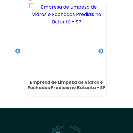
achada
Empresa de Limpeza de Vidros e
Remoçã
 SP
Fachadas Prediais no Butantã - SP
no