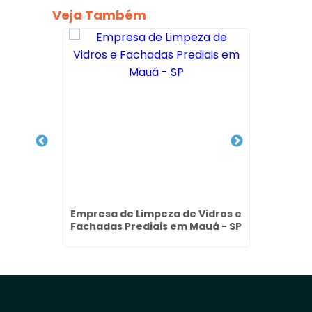
Veja Também
édio no
Empresa de Limpeza de Vidros e
Empre
Fachadas Prediais em Mauá - SP
F