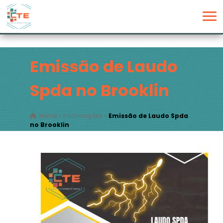
Emissão de Laudo
Spda no Brooklin
Home
»
Informações
»
Emissão de Laudo Spda
no Brooklin