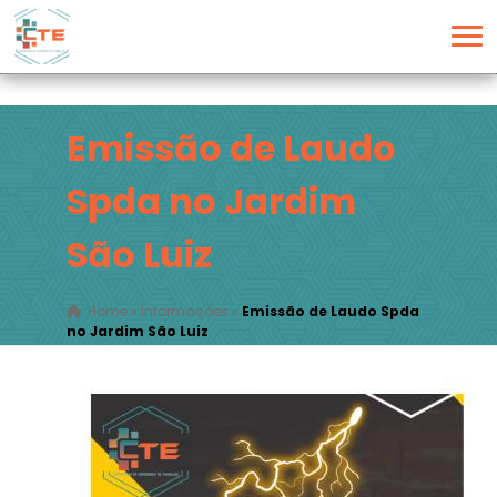
Emissão de Laudo
Spda no Jardim
São Luiz
Home
»
Informações
»
Emissão de Laudo Spda
no Jardim São Luiz