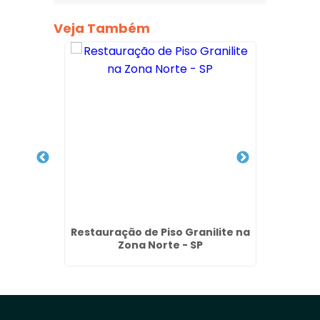
Veja Também
achada
Restauração de Piso Granilite na
Limpe
Zona Norte - SP