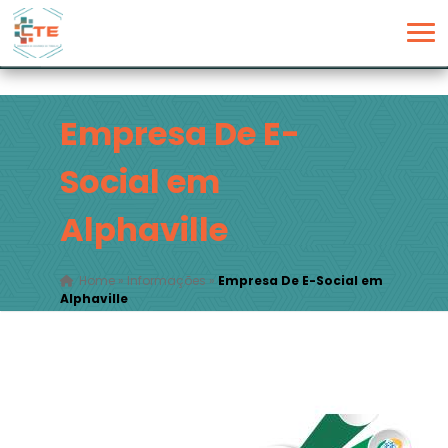
Empresa De E-
Social em
Alphaville
Home
»
Informações
»
Empresa De E-Social em
Alphaville