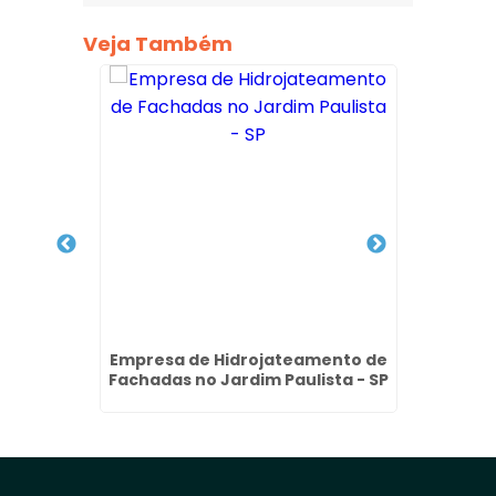
Veja Também
ão de
Empresa de Hidrojateamento de
Empre
a Franco
Fachadas no Jardim Paulista - SP
Facha