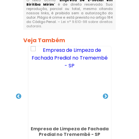
O texto acima "
Empresa De E-Social em
Biritiba Mirim
" é de direito reservado. Sua
reprodução, parcial ou total, mesmo citando
nossos links, é proibida sem a autorização do
autor. Plágio é crime e está previsto no artigo 184
do Código Penal. –
Lei n° 9.610-98 sobre direitos
autorais
.
Veja Também
idro em
Empresa de Limpeza de Fachada
Lavage
 SP
Predial no Tremembé - SP
En