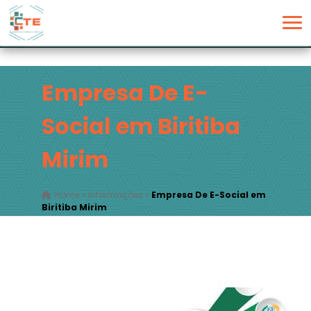
Empresa De E-
Social em Biritiba
Mirim
Home
»
Informações
»
Empresa De E-Social em
Biritiba Mirim