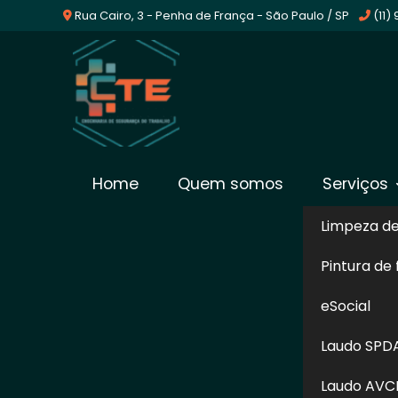
Rua Cairo, 3 - Penha de França - São Paulo / SP
(11)
Empresa De E-Social 
Home
Quem somos
Serviços
Limpeza d
Home
»
Informações
»
Empresa De E-Social em Graja
Pintura de
Escolhendo a CTE Segurança do Trabal
eSocial
conseguirá a ajuda necessária para a re
obrigações trabalhistas, a empresa deve
Laudo SPD
documentos já citados, os laudos relaci
Laudo AVC
requeridos pelo governo e serão aceitos 