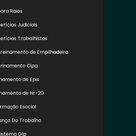
ara Raios
rícias Judiciais
rícias Trabalhistas
e Fachada de
Empresa Especializada
Empres
reinamento de Empilhadeira
ardim Ângela -
em Limpeza de Vidros na
Predial 
SP
Vila Curuçá - SP
L
rinamento Cipa
namento de Epis
inamento de Nr-20
REDES SOCIAIS
ormação Esocial
rança Do Trabalho
m.br
Sistema Glp