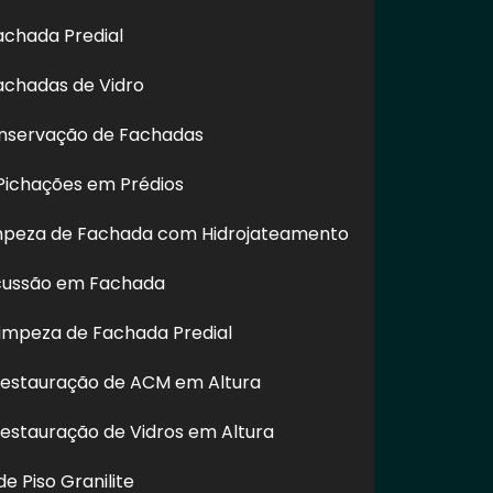
achada Predial
achadas de Vidro
nservação de Fachadas
ichações em Prédios
impeza de Fachada com Hidrojateamento
estar um excelente atendimento.
cussão em Fachada
impeza de Fachada Predial
Restauração de ACM em Altura
Restauração de Vidros em Altura
e Piso Granilite