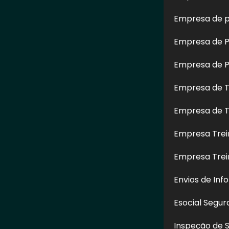
Empresa de p
Empresa de Pe
Empresa de Pe
Restauração
Teste de Percussão em
Lavagem d
Empresa de T
m Altura na
Fachada em Mauá - SP
Prédio no J
ênia - SP
Empresa de T
Empresa Trei
Empresa Tre
CONTATO
Envios de Inf
(11) 97517-6626
Esocial Segu
(11) 97517-6626
contato@ctesegurancadotrabalho.co
Inspeção de 