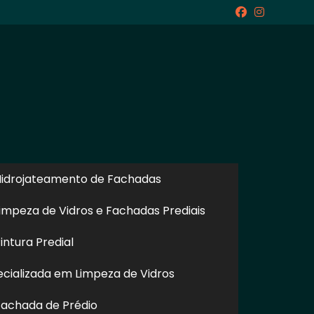
icite um Orçamento
Chame no WhatsApp
idrojateamento de Fachadas
Informações
impeza de Vidros e Fachadas Prediais
ntura Predial
cializada em Limpeza de Vidros
achada de Prédio