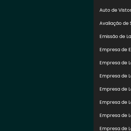
Auto de Vist
Avaliação de 
Emissão de L
Empresa de E
Enviar
Empresa de 
reito reservado. Sua reprodução, parcial ou total, mesmo citando nossos links, 
Empresa de L
re direitos autorais
.
Empresa de L
Empresa de L
Empresa de L
Empresa de L