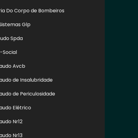
oria Do Corpo de Bombeiros
Sistemas Glp
audo Spda
-Social
Laudo Avcb
é proibida sem a autorização do autor. Plágio é crime e está
audo de Insalubridade
audo de Periculosidade
audo Elétrico
audo Nr12
audo Nr13