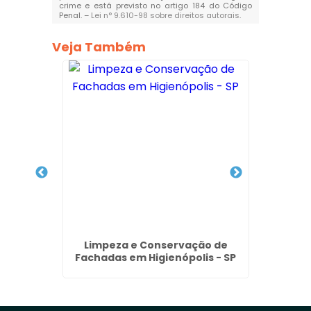
crime e está previsto no artigo 184 do Código
Penal. –
Lei n° 9.610-98 sobre direitos autorais
.
Veja Também
ial no
Limpeza e Conservação de
Servi
SP
Fachadas em Higienópolis - SP
co