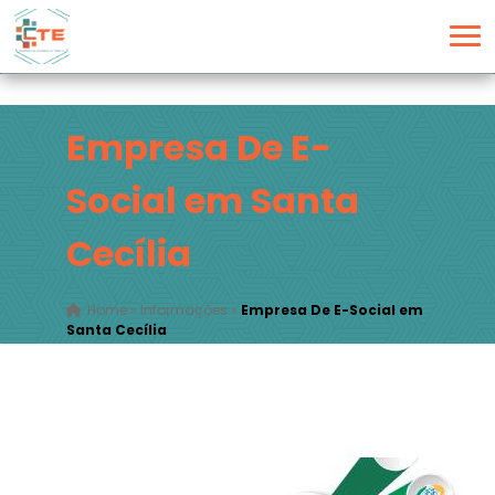
Empresa De E-
Social em Santa
Cecília
Home
»
Informações
»
Empresa De E-Social em
Santa Cecília