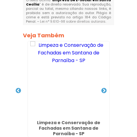
O texto acima "
Empresa De E-Social em Santa
Cecília
" é de direito reservado. Sua reprodução,
parcial ou total, mesmo citando nossos links, é
proibida sem a autorização do autor. Plágio é
crime e está previsto no artigo 184 do Código
Penal. –
Lei n° 9.610-98 sobre direitos autorais
.
Veja Também
Prédios
Limpeza e Conservação de
Empre
Fachadas em Santana de
Fachad
Parnaíba - SP