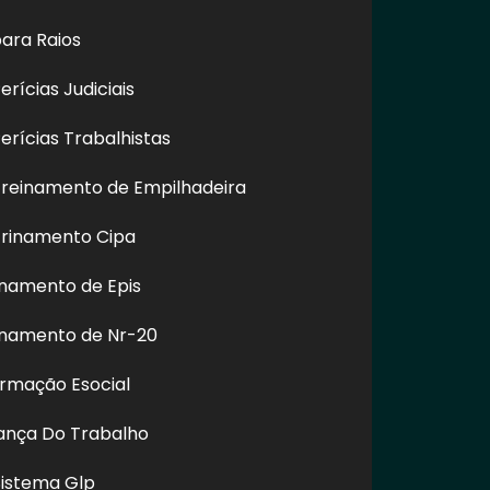
ara Raios
rícias Judiciais
rícias Trabalhistas
reinamento de Empilhadeira
rinamento Cipa
 Fachadas de
Limpeza de Fachadas de
Serviço 
 Brás - SP
Vidro em Itaquera - SP
Fac
Hidro
namento de Epis
inamento de Nr-20
ormação Esocial
REDES SOCIAIS
rança Do Trabalho
Sistema Glp