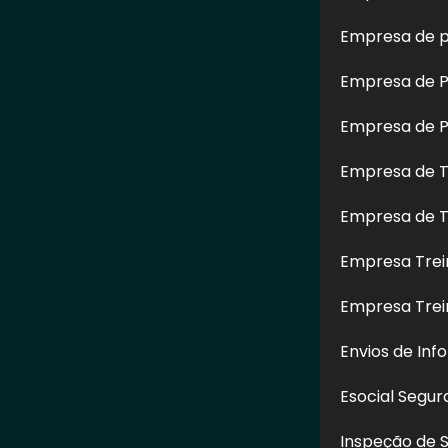
Empresa de p
Empresa de Pe
Empresa de Pe
Empresa de T
Empresa de T
sa de
Restauração de Piso
Limpeza de
amento de
Granilite em Santo André
Vidro no
 em São
- SP
Empresa Trei
 Sul - SP
Empresa Tre
Envios de Inf
CONTATO
Esocial Segu
(11) 97517-6626
Inspeção de 
(11) 97517-6626