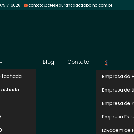
 97517-6626
contato@ctesegurancadotrabalho.com.br
 em Santana
Blog
Contato
Sol
e fachada
Empresa de H
 fachada
Empresa de L
ana de Parnaíba
Empresa de Pi
omo sua Empresa De E-Social em Santana de Parnaíba,
A
Empresa Espe
 regularizar os seus documentos. Para corresponder às
 se atentar a diversos detalhes; além dos habituais
B
Lavagem de F