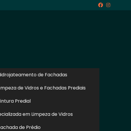
icite um Orçamento
Chame no WhatsApp
idrojateamento de Fachadas
impeza de Vidros e Fachadas Prediais
ntura Predial
Informações
cializada em Limpeza de Vidros
achada de Prédio