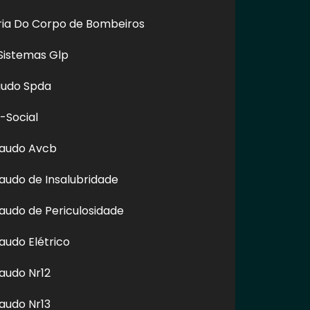
oria Do Corpo de Bombeiros
Sistemas Glp
audo Spda
-Social
Laudo Avcb
audo de Insalubridade
o nossos links, é proibida sem a autorização do autor. Plágio
audo de Periculosidade
audo Elétrico
audo Nr12
audo Nr13