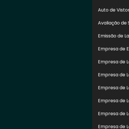
Auto de Vist
Avaliação de 
Emissão de L
Empresa de E
Empresa de 
Enviar
Empresa de L
naíba
" é de direito reservado. Sua reprodução, parcial ou total, mesmo citand
Empresa de L
n° 9.610-98 sobre direitos autorais
.
Empresa de L
Empresa de L
Empresa de L