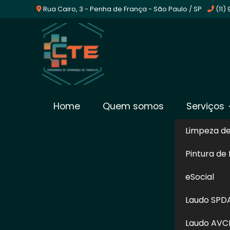
Rua Cairo, 3 - Penha de França - São Paulo / SP
(11)
Empresa De E-Social
Home
Quem somos
Serviços
de Parnaíba
Limpeza d
Pintura de
Home
»
Informações
»
Empresa De E-Social em Sant
eSocial
Escolhendo a CTE Segurança do Trabalho c
Laudo SPD
você conseguirá a ajuda necessária para a
obrigações trabalhistas, a empresa deve
Laudo AVC