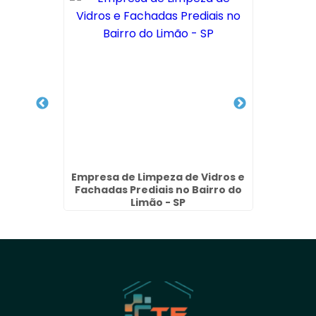
lite na
Empresa de Limpeza de Vidros e
Teste
SP
Fachadas Prediais no Bairro do
em
Limão - SP