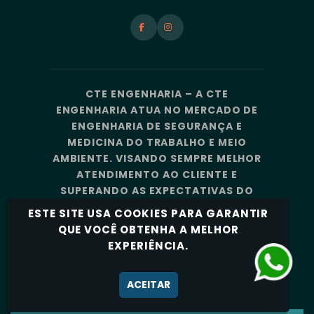
CTE ENGENHARIA – A CTE
ENGENHARIA ATUA NO MERCADO DE
ENGENHARIA DE SEGURANÇA E
MEDICINA DO TRABALHO E MEIO
AMBIENTE. VISANDO SEMPRE MELHOR
ATENDIMENTO AO CLIENTE E
SUPERANDO AS EXPECTATIVAS DO
MERCADO, A CTE ENGENHARIA
ESTE SITE USA COOKIES PARA GARANTIR
CONTA COM UMA EQUIPE DE
QUE VOCÊ OBTENHA A MELHOR
PROFISSIONAIS ALTAMENTE
EXPERIÊNCIA.
CAPACITADOS E ESPECIALIZADOS.
Política de Privacidade
ACEITAR