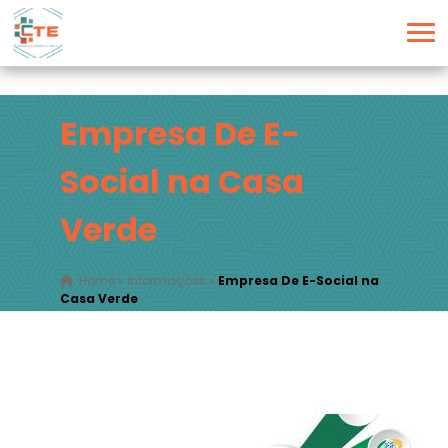
Empresa De E-
Social na Casa
Verde
Home
»
Informações
»
Empresa De E-Social na
Casa Verde