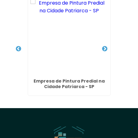
dros e
Empresa de Pintura Predial na
Remoçã
Retiro -
Cidade Patriarca - SP
em