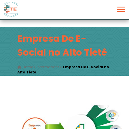
Empresa De E-
Social no Alto Tietê
Home
»
Informações
»
Empresa De E-Social no
Alto Tietê