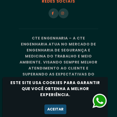
REDES SOCIAIS
CTE ENGENHARIA – A CTE
ENGENHARIA ATUA NO MERCADO DE
ENGENHARIA DE SEGURANÇA E
MEDICINA DO TRABALHO E MEIO
AMBIENTE. VISANDO SEMPRE MELHOR
ATENDIMENTO AO CLIENTE E
SUPERANDO AS EXPECTATIVAS DO
MERCADO, A CTE ENGENHARIA
ESTE SITE USA COOKIES PARA GARANTIR
CONTA COM UMA EQUIPE DE
QUE VOCÊ OBTENHA A MELHOR
PROFISSIONAIS ALTAMENTE
EXPERIÊNCIA.
CAPACITADOS E ESPECIALIZADOS.
Política de Privacidade
ACEITAR