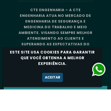
CTE ENGENHARIA – A CTE
ENGENHARIA ATUA NO MERCADO DE
ENGENHARIA DE SEGURANÇA E
MEDICINA DO TRABALHO E MEIO
AMBIENTE. VISANDO SEMPRE MELHOR
ATENDIMENTO AO CLIENTE E
SUPERANDO AS EXPECTATIVAS DO
MERCADO, A CTE ENGENHARIA
ESTE SITE USA COOKIES PARA GARANTIR
CONTA COM UMA EQUIPE DE
QUE VOCÊ OBTENHA A MELHOR
PROFISSIONAIS ALTAMENTE
EXPERIÊNCIA.
CAPACITADOS E ESPECIALIZADOS.
Política de Privacidade
ACEITAR
CTE ENGENHARIA - TODOS OS DIREITOS
RESERVADOS 2026.