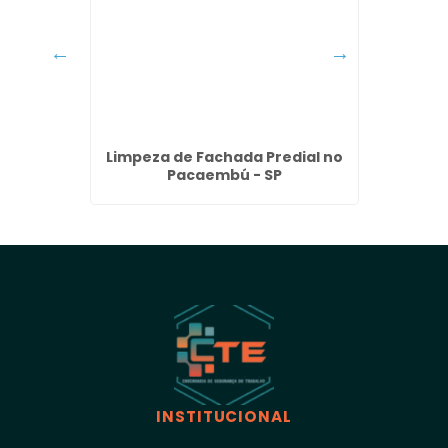
achada
Limpeza de Fachada Predial no
Lavage
 - SP
Pacaembú - SP
INSTITUCIONAL