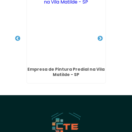
achada
Empresa de Pintura Predial na Vila
Servi
SP
Matilde - SP
com 