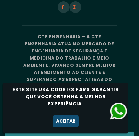
CTE ENGENHARIA – A CTE
ENGENHARIA ATUA NO MERCADO DE
ENGENHARIA DE SEGURANÇA E
MEDICINA DO TRABALHO E MEIO
AMBIENTE. VISANDO SEMPRE MELHOR
ATENDIMENTO AO CLIENTE E
SUPERANDO AS EXPECTATIVAS DO
MERCADO, A CTE ENGENHARIA
ESTE SITE USA COOKIES PARA GARANTIR
CONTA COM UMA EQUIPE DE
QUE VOCÊ OBTENHA A MELHOR
PROFISSIONAIS ALTAMENTE
EXPERIÊNCIA.
CAPACITADOS E ESPECIALIZADOS.
Política de Privacidade
ACEITAR
CTE ENGENHARIA - TODOS OS DIREITOS