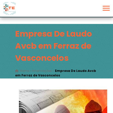
Empresa De Laudo
Avcb em Ferraz de
Vasconcelos
Home
»
Informações
»
Empresa De Laudo Avcb
em Ferraz de Vasconcelos