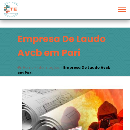
Empresa De Laudo
Avcb em Pari
Home
»
Informações
»
Empresa De Laudo Avcb
em Pari