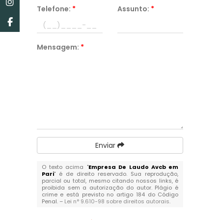
Telefone:
*
Assunto:
*
Mensagem:
*
Enviar
O texto acima "
Empresa De Laudo Avcb em
Pari
" é de direito reservado. Sua reprodução,
parcial ou total, mesmo citando nossos links, é
proibida sem a autorização do autor. Plágio é
crime e está previsto no artigo 184 do Código
Penal. –
Lei n° 9.610-98 sobre direitos autorais
.