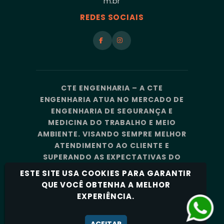
m.br
REDES SOCIAIS
CTE ENGENHARIA – A CTE
ENGENHARIA ATUA NO MERCADO DE
ENGENHARIA DE SEGURANÇA E
MEDICINA DO TRABALHO E MEIO
AMBIENTE. VISANDO SEMPRE MELHOR
ATENDIMENTO AO CLIENTE E
SUPERANDO AS EXPECTATIVAS DO
MERCADO, A CTE ENGENHARIA
ESTE SITE USA COOKIES PARA GARANTIR
CONTA COM UMA EQUIPE DE
QUE VOCÊ OBTENHA A MELHOR
PROFISSIONAIS ALTAMENTE
EXPERIÊNCIA.
CAPACITADOS E ESPECIALIZADOS.
Política de Privacidade