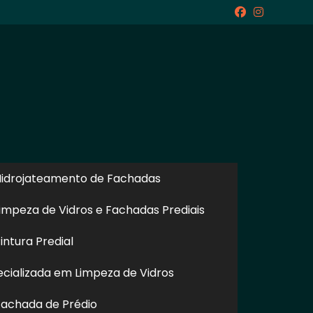
icite um Orçamento
Chame no WhatsApp
idrojateamento de Fachadas
Informações
impeza de Vidros e Fachadas Prediais
ntura Predial
cializada em Limpeza de Vidros
achada de Prédio