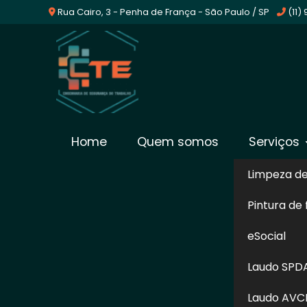
Rua Cairo, 3 - Penha de França - São Paulo / SP
(11)
Empresa De Laudo Av
Home
Quem somos
Serviços
Limpeza d
Home
»
Informações
»
Empresa De Laudo Avcb em S
Pintura de
O laudo de AVCB é uma licença emitida pel
eSocial
segue todas as condições necessárias e 
momento de se preparar para conseguir 
Laudo SPD
especializada nesse assunto, fará toda 
Laudo AVC
Empresa De Laudo Avcb em Santos, como a