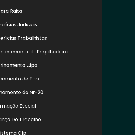
ara Raios
rícias Judiciais
rícias Trabalhistas
specializada
Polimento e Restauração
Empresa 
reinamento de Empilhadeira
 de Vidros na
de Vidros em Altura na
Fachada P
ica - SP
Cachoeirinha - SP
rinamento Cipa
namento de Epis
inamento de Nr-20
REDES SOCIAIS
ormação Esocial
rança Do Trabalho
m.br
Sistema Glp