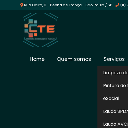
Rua Cairo, 3 - Penha de França - São Paulo / SP
(11)
Empresa De Laudo Av
Home
Quem somos
Serviços
Taboão da Serra
Limpeza d
Pintura de
Home
»
Informações
»
Empresa De Laudo Avcb em Ta
eSocial
No momento de elaborar o seu plano cont
Laudo SPD
Taboão da Serra experiente no assunto, c
Trabalho possui profissionais qualifica
Laudo AVC