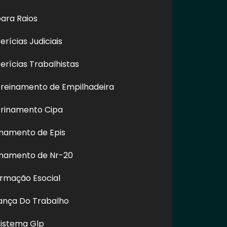
ara Raios
rícias Judiciais
rícias Trabalhistas
reinamento de Empilhadeira
rinamento Cipa
e Limpeza de
Limpeza de Fachada
Empres
ada com
Predial em Arujá - SP
Predial 
mento em Alto
namento de Epis
eiros - SP
inamento de Nr-20
ormação Esocial
REDES SOCIAIS
rança Do Trabalho
Sistema Glp