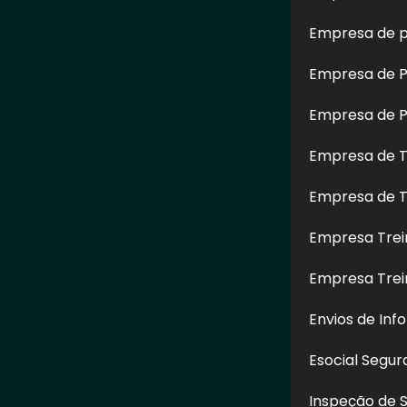
Empresa de p
Empresa de Pe
Empresa de Pe
Empresa de T
Empresa de T
e Fachada
Limpeza de Fachadas de
Serviço d
anto Amaro -
Vidro no Morumbi - SP
Fach
P
Hidrojatea
Empresa Trei
de Pinh
Empresa Tre
Envios de Inf
CONTATO
Esocial Segu
(11) 97517-6626
Inspeção de 
(11) 97517-6626