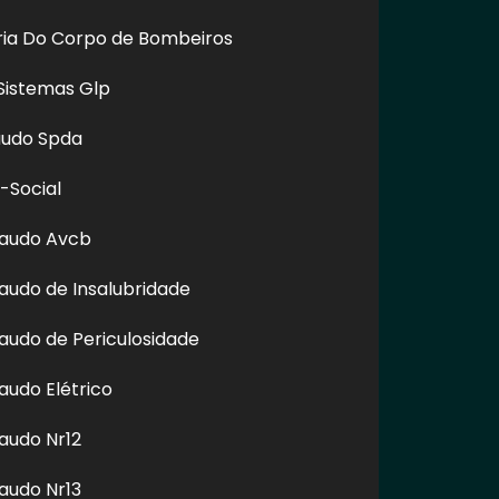
oria Do Corpo de Bombeiros
Sistemas Glp
audo Spda
-Social
Laudo Avcb
audo de Insalubridade
nossos links, é proibida sem a autorização do autor. Plágio é
audo de Periculosidade
audo Elétrico
audo Nr12
audo Nr13