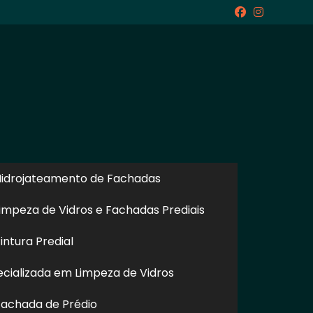
icite um Orçamento
Chame no WhatsApp
idrojateamento de Fachadas
impeza de Vidros e Fachadas Prediais
ntura Predial
Informações
cializada em Limpeza de Vidros
achada de Prédio