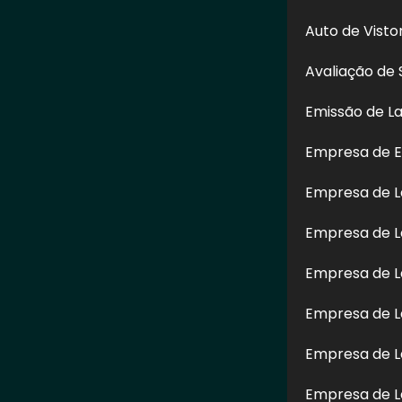
Auto de Vist
Avaliação de 
Emissão de L
Empresa de E
Empresa de 
Enviar
Empresa de L
erra
" é de direito reservado. Sua reprodução, parcial ou total, mesmo citando 
Empresa de L
 9.610-98 sobre direitos autorais
.
Empresa de L
Empresa de L
Empresa de L