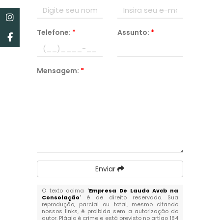
Telefone:
*
Assunto:
*
Mensagem:
*
Enviar
O texto acima "
Empresa De Laudo Avcb na
Consolação
" é de direito reservado. Sua
reprodução, parcial ou total, mesmo citando
nossos links, é proibida sem a autorização do
autor. Plágio é crime e está previsto no artigo 184