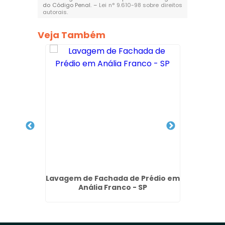
do Código Penal. –
Lei n° 9.610-98 sobre direitos
autorais
.
Veja Também
édio na
Lavagem de Fachada de Prédio em
Limpez
Anália Franco - SP