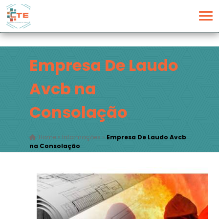
Empresa De Laudo
Avcb na
Consolação
Home
»
Informações
»
Empresa De Laudo Avcb
na Consolação