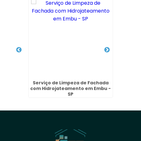
 de ACM
Serviço de Limpeza de Fachada
Lavage
é - SP
com Hidrojateamento em Embu -
SP