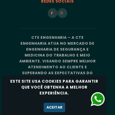
REDES SOCIAIS
CTE ENGENHARIA – A CTE
ENGENHARIA ATUA NO MERCADO DE
ENGENHARIA DE SEGURANÇA E
MEDICINA DO TRABALHO E MEIO
AMBIENTE. VISANDO SEMPRE MELHOR
ATENDIMENTO AO CLIENTE E
SUPERANDO AS EXPECTATIVAS DO
MERCADO, A CTE ENGENHARIA
ESTE SITE USA COOKIES PARA GARANTIR
CONTA COM UMA EQUIPE DE
QUE VOCÊ OBTENHA A MELHOR
PROFISSIONAIS ALTAMENTE
EXPERIÊNCIA.
CAPACITADOS E ESPECIALIZADOS.
Política de Privacidade
ACEITAR