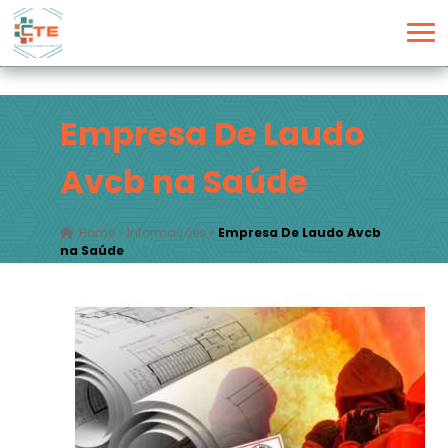
Empresa De Laudo
Avcb na Saúde
Home
»
Informações
»
Empresa De Laudo Avcb
na Saúde