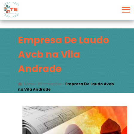
Empresa De Laudo
Avcb na Vila
Andrade
Home
»
Informações
»
Empresa De Laudo Avcb
na Vila Andrade