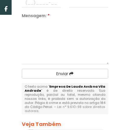
Mensagem:
*
Enviar
O texto acima "
Empresa De Laudo Avcb na Vila
Andrade
" é de direito reservado. Sua
reprodução, parcial ou total, mesmo citando
nossos links, é proibida sem a autorização do
autor. Plágio é crime e está previsto no artigo 184
do Código Penal. –
Lei n° 9.610-98 sobre direitos
autorais
.
Veja Também