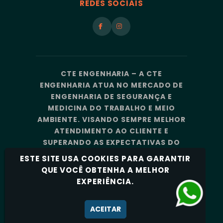
REDES SOCIAIS
CTE ENGENHARIA – A CTE
ENGENHARIA ATUA NO MERCADO DE
ENGENHARIA DE SEGURANÇA E
MEDICINA DO TRABALHO E MEIO
AMBIENTE. VISANDO SEMPRE MELHOR
ATENDIMENTO AO CLIENTE E
SUPERANDO AS EXPECTATIVAS DO
MERCADO, A CTE ENGENHARIA
ESTE SITE USA COOKIES PARA GARANTIR
CONTA COM UMA EQUIPE DE
QUE VOCÊ OBTENHA A MELHOR
PROFISSIONAIS ALTAMENTE
EXPERIÊNCIA.
CAPACITADOS E ESPECIALIZADOS.
Política de Privacidade
ACEITAR