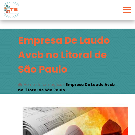
Empresa De Laudo
Avcb no Litoral de
São Paulo
Home
»
Informações
»
Empresa De Laudo Avcb
no Litoral de São Paulo