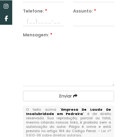
Telefone:
*
Assunto:
*
Mensagem:
*
Enviar
O texto acima "
Empresa De Laudo De
Insalubridade em Pedreira
" é de direito
reservado. Sua reprodução, parcial ou total,
mesmo citando nossos links, é proibida sem a
autorização do autor. Plágio é crime e está
previsto no artigo 184 do Código Penal. –
Lei n°
9.610-98 sobre direitos autorais
.