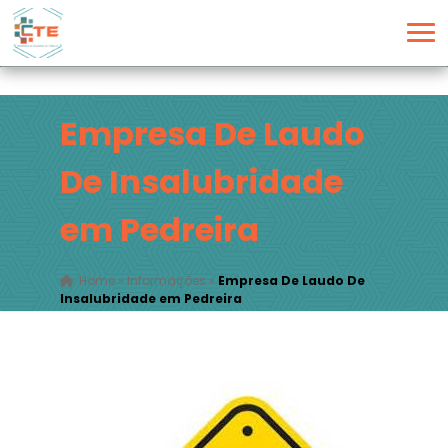
Empresa De Laudo
De Insalubridade
em Pedreira
Home
»
Informações
»
Empresa De Laudo De
Insalubridade em Pedreira