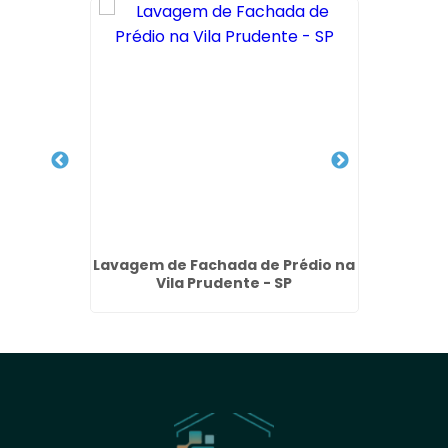
achada
Lavagem de Fachada de Prédio na
Remoçã
Vila Prudente - SP
no