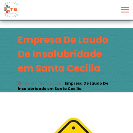
Empresa De Laudo
De Insalubridade
em Santa Cecília
Home
»
Informações
»
Empresa De Laudo De
Insalubridade em Santa Cecília