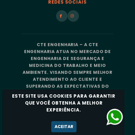
REDES SOCIAIS
CTE ENGENHARIA – A CTE
ENGENHARIA ATUA NO MERCADO DE
ENGENHARIA DE SEGURANÇA E
MEDICINA DO TRABALHO E MEIO
AMBIENTE. VISANDO SEMPRE MELHOR
ATENDIMENTO AO CLIENTE E
SUPERANDO AS EXPECTATIVAS DO
MERCADO, A CTE ENGENHARIA
ESTE SITE USA COOKIES PARA GARANTIR
CONTA COM UMA EQUIPE DE
QUE VOCÊ OBTENHA A MELHOR
PROFISSIONAIS ALTAMENTE
EXPERIÊNCIA.
CAPACITADOS E ESPECIALIZADOS.
Política de Privacidade
ACEITAR