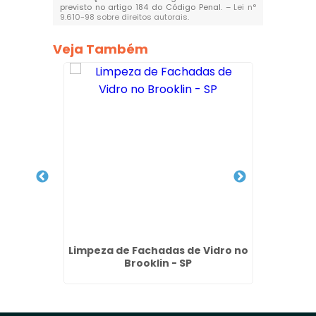
previsto no artigo 184 do Código Penal. –
Lei n°
9.610-98 sobre direitos autorais
.
Veja Também
achada
Limpeza de Fachadas de Vidro no
Empre
 SP
Brooklin - SP
Pre