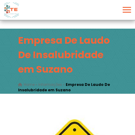
Empresa De Laudo
De Insalubridade
em Suzano
Home
»
Informações
»
Empresa De Laudo De
Insalubridade em Suzano