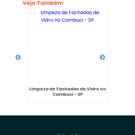
Veja Também
lite no
Limpeza de Fachadas de Vidro no
Empre
Cambuci - SP
Pr