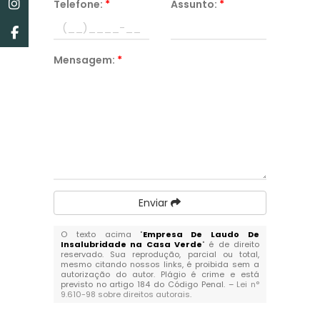
Telefone:
*
Assunto:
*
Mensagem:
*
Enviar
O texto acima "
Empresa De Laudo De
Insalubridade na Casa Verde
" é de direito
reservado. Sua reprodução, parcial ou total,
mesmo citando nossos links, é proibida sem a
autorização do autor. Plágio é crime e está
previsto no artigo 184 do Código Penal. –
Lei n°
9.610-98 sobre direitos autorais
.