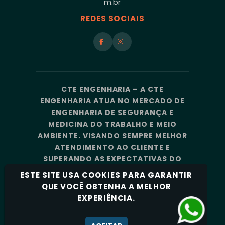
m.br
REDES SOCIAIS
CTE ENGENHARIA – A CTE
ENGENHARIA ATUA NO MERCADO DE
ENGENHARIA DE SEGURANÇA E
MEDICINA DO TRABALHO E MEIO
AMBIENTE. VISANDO SEMPRE MELHOR
ATENDIMENTO AO CLIENTE E
SUPERANDO AS EXPECTATIVAS DO
MERCADO, A CTE ENGENHARIA
ESTE SITE USA COOKIES PARA GARANTIR
CONTA COM UMA EQUIPE DE
QUE VOCÊ OBTENHA A MELHOR
PROFISSIONAIS ALTAMENTE
EXPERIÊNCIA.
CAPACITADOS E ESPECIALIZADOS.
Política de Privacidade