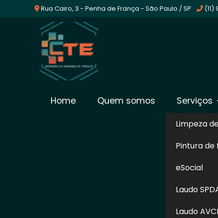
Rua Cairo, 3 - Penha de França - São Paulo / SP
(11)
Empresa De Laudo De
Home
Quem somos
Serviços
Insalubridade no Broo
Limpeza d
Pintura de
Home
»
Informações
»
Empresa De Laudo De Insalubr
eSocial
O laudo de Insalubridade é um documento 
Laudo SPD
expostos, pode ser considerado prejudicia
responsável por garantir ao funcionário
Laudo AVC