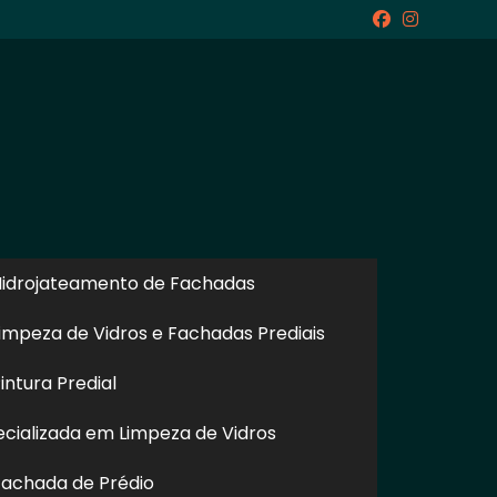
icite um Orçamento
Chame no WhatsApp
idrojateamento de Fachadas
impeza de Vidros e Fachadas Prediais
ntura Predial
Informações
cializada em Limpeza de Vidros
achada de Prédio