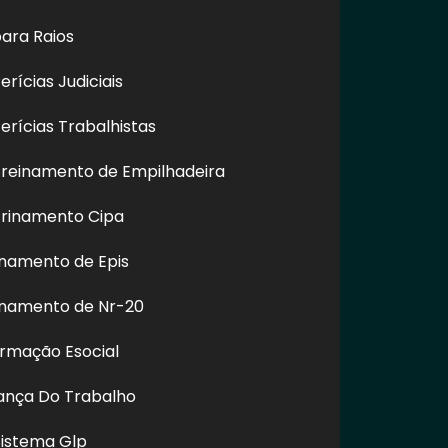
ara Raios
rícias Judiciais
rícias Trabalhistas
reinamento de Empilhadeira
rinamento Cipa
e Fachada de
Polimento e Restauração
Empresa 
o em SP
de Vidros em Altura no
Vidros
Centro - SP
Prediais 
namento de Epis
inamento de Nr-20
ormação Esocial
REDES SOCIAIS
rança Do Trabalho
Sistema Glp