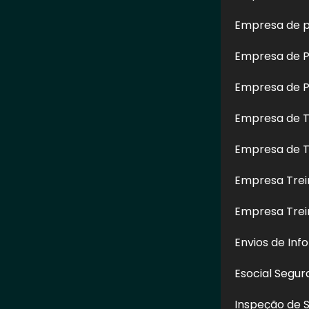
Empresa de p
Empresa de Pe
Empresa de Pe
Empresa de T
Empresa de T
e Pintura
Serviço de Limpeza de
Lavagem d
Campo Limpo
Fachada com
Prédi
SP
Hidrojateamento na Vila
Empresa Trei
Matilde - SP
Empresa Tre
Envios de Inf
CONTATO
Esocial Segu
(11) 97517-6626
Inspeção de 
(11) 97517-6626