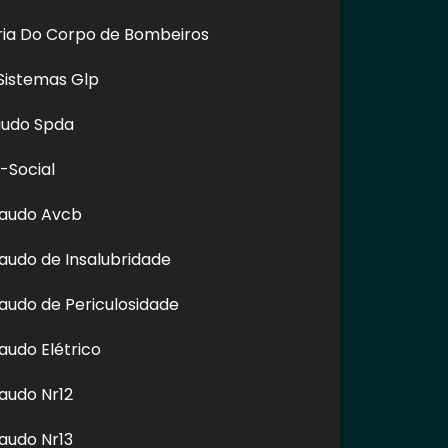
oria Do Corpo de Bombeiros
Sistemas Glp
audo Spda
-Social
Laudo Avcb
audo de Insalubridade
itando nossos links, é proibida sem a autorização do autor.
audo de Periculosidade
audo Elétrico
audo Nr12
audo Nr13