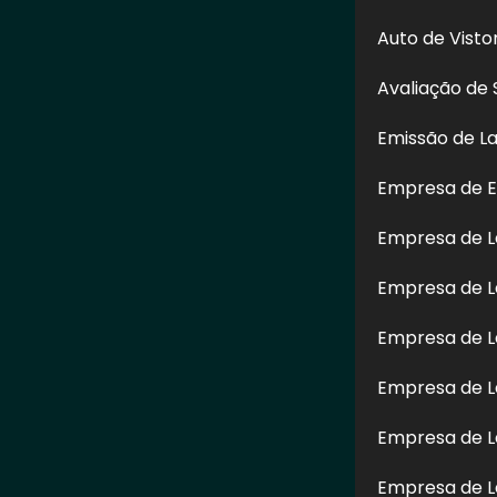
Auto de Vist
Avaliação de 
Emissão de L
Empresa de E
Empresa de 
Enviar
Empresa de L
Brooklin
" é de direito reservado. Sua reprodução, parcial ou total, mesmo c
Empresa de L
. –
Lei n° 9.610-98 sobre direitos autorais
.
Empresa de L
Empresa de L
Empresa de L