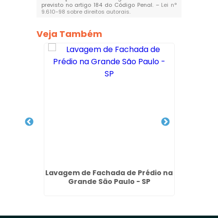
previsto no artigo 184 do Código Penal. –
Lei n°
9.610-98 sobre direitos autorais
.
Veja Também
o de
Lavagem de Fachada de Prédio na
Empre
- SP
Grande São Paulo - SP