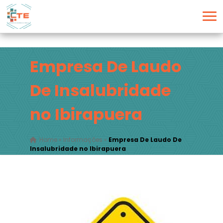
Empresa De Laudo
De Insalubridade
no Ibirapuera
Home
»
Informações
»
Empresa De Laudo De
Insalubridade no Ibirapuera