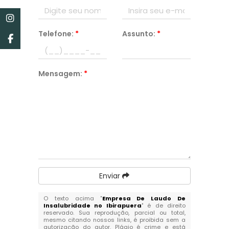
Telefone:
*
Assunto:
*
Mensagem:
*
Enviar
O texto acima "
Empresa De Laudo De
Insalubridade no Ibirapuera
" é de direito
reservado. Sua reprodução, parcial ou total,
mesmo citando nossos links, é proibida sem a
autorização do autor. Plágio é crime e está